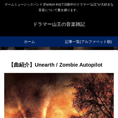
ゲームミュージックバンド [Fantom Iris]で活動中のドラマー”山王”が大好きな
音楽について書き綴ります。
ドラマー山王の音楽雑記
ホーム
記事一覧(アルファベット順)
【曲紹介】Unearth / Zombie Autopilot