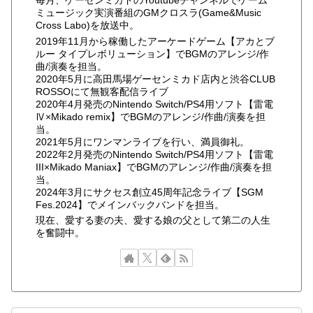
毎月、ゲーセンミカドのYoutubeチャンネルでゲーム
ミュージック実演番組のGMクロスラ(Game&Music
Cross Labo)を放送中。
2019年11月から稼働したアーケードゲーム【アカとブ
ルー タイプレボリューション】でBGMのアレンジ/作
曲/演奏を担当。
2020年5月に高田馬場ゲーセンミカド店内と渋谷CLUB
ROSSOにて無観客配信ライブ
2020年4月発売のNintendo Switch/PS4用ソフト【雷電
Ⅳ×Mikado remix】でBGMのアレンジ/作曲/演奏を担
当。
2021年5月にワンマンライブを行い、満員御礼。
2022年2月発売のNintendo Switch/PS4用ソフト【雷電
III×Mikado Maniax】でBGMのアレンジ/作曲/演奏を担
当。
2024年3月にサクセス創立45周年記念ライブ【SGM
Fes.2024】でメインバックバンドを担当。
現在、愛する妻の夫、愛する娘の父として第二の人生
を奮闘中。