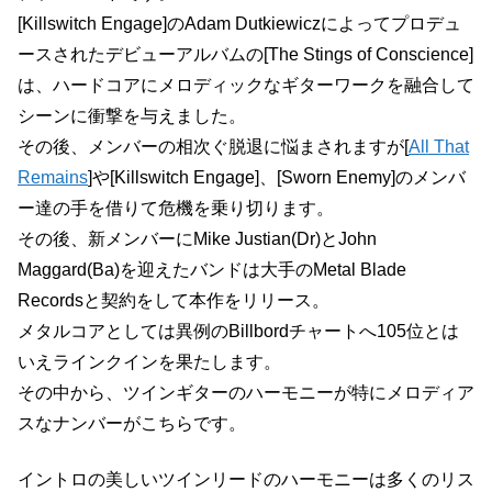
[Killswitch Engage]のAdam Dutkiewiczによってプロデュ
ースされたデビューアルバムの[The Stings of Conscience]
は、ハードコアにメロディックなギターワークを融合して
シーンに衝撃を与えました。
その後、メンバーの相次ぐ脱退に悩まされますが[
All That
Remains
]や[Killswitch Engage]、[Sworn Enemy]のメンバ
ー達の手を借りて危機を乗り切ります。
その後、新メンバーにMike Justian(Dr)とJohn
Maggard(Ba)を迎えたバンドは大手のMetal Blade
Recordsと契約をして本作をリリース。
メタルコアとしては異例のBillbordチャートへ105位とは
いえラインクインを果たします。
その中から、ツインギターのハーモニーが特にメロディア
スなナンバーがこちらです。
イントロの美しいツインリードのハーモニーは多くのリス