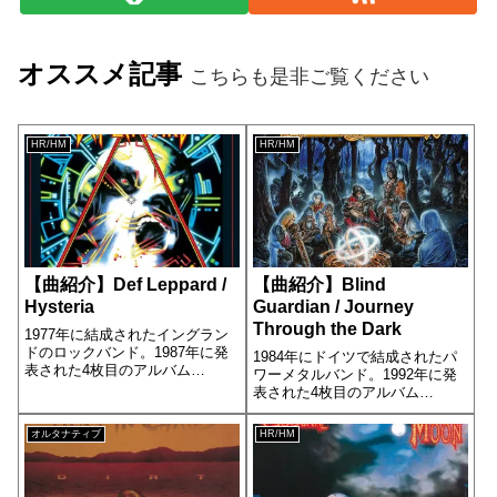
オススメ記事
こちらも是非ご覧ください
HR/HM
HR/HM
【曲紹介】Def Leppard /
【曲紹介】Blind
Hysteria
Guardian / Journey
Through the Dark
1977年に結成されたイングラン
ドのロックバンド。1987年に発
1984年にドイツで結成されたパ
表された4枚目のアルバム
ワーメタルバンド。1992年に発
[Hysteria］の10曲目に収録され
表された4枚目のアルバム
ています。
[Somewhere Far Beyond]の2曲目
に収録されています。
オルタナティブ
HR/HM