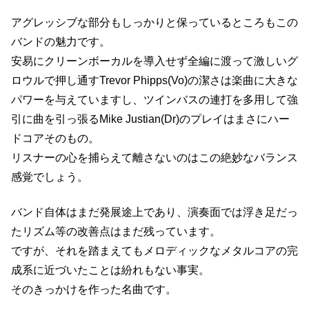
アグレッシブな部分もしっかりと保っているところもこの
バンドの魅力です。
安易にクリーンボーカルを導入せず全編に渡って激しいグ
ロウルで押し通すTrevor Phipps(Vo)の潔さは楽曲に大きな
パワーを与えていますし、ツインバスの連打を多用して強
引に曲を引っ張るMike Justian(Dr)のプレイはまさにハー
ドコアそのもの。
リスナーの心を捕らえて離さないのはこの絶妙なバランス
感覚でしょう。
バンド自体はまだ発展途上であり、演奏面では浮き足だっ
たリズム等の改善点はまだ残っています。
ですが、それを踏まえてもメロディックなメタルコアの完
成系に近づいたことは紛れもない事実。
そのきっかけを作った名曲です。