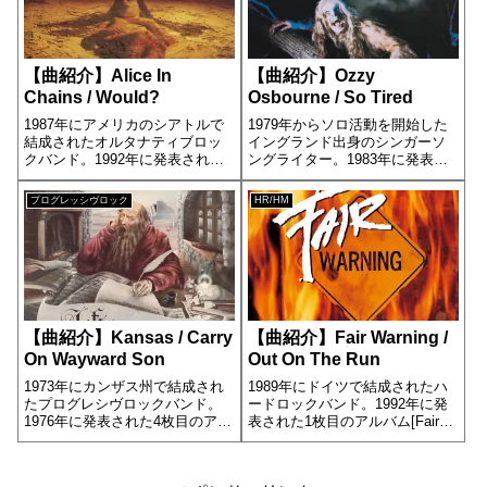
【曲紹介】Alice In
【曲紹介】Ozzy
Chains / Would?
Osbourne / So Tired
1987年にアメリカのシアトルで
1979年からソロ活動を開始した
結成されたオルタナティブロッ
イングランド出身のシンガーソ
クバンド。1992年に発表された2
ングライター。1983年に発表さ
枚目のアルバム[Dirt]の13曲目に
れた3枚目のアルバム[Bark at the
収録されています。
Moon]の6曲目に収録されていま
プログレッシヴロック
HR/HM
す。
【曲紹介】Kansas / Carry
【曲紹介】Fair Warning /
On Wayward Son
Out On The Run
1973年にカンザス州で結成され
1989年にドイツで結成されたハ
たプログレシヴロックバンド。
ードロックバンド。1992年に発
1976年に発表された4枚目のアル
表された1枚目のアルバム[Fair
バム[Leftoverture]の1曲目に収録
Warning]の7曲目に収録されてい
されています。
ます。