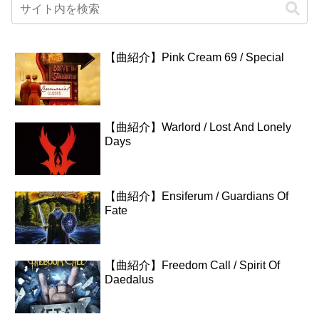
【曲紹介】Pink Cream 69 / Special
【曲紹介】Warlord / Lost And Lonely
Days
【曲紹介】Ensiferum / Guardians Of
Fate
【曲紹介】Freedom Call / Spirit Of
Daedalus