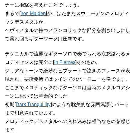
ナーに衝撃を与えたことでしょう。
まるで[
Iron Maiden
]か、はたまたスウェーデンのメロディ
ックデスメタルか。
ヘヴィメタルの持つメランコリックな部分を剥き出しにし
て暴れ回るギターワークは圧巻です。
テクニカルで流麗なギターソロで奏でられる哀愁溢れるメ
ロディセンスは完全に[
In Flames
]そのもの。
クリアなトーンで絶妙なビブラートで泣きのフレーズが表
現され、要所要所ではツインでのハーモニーを奏でます。
ここまでメロディックなギターソロは当時のメタルコアシ
ーンにおいては革命的でした。
初期[
Dark Tranquillity
]のような耽美的な雰囲気漂うパート
まで用意されています。
メロディックデスメタルへの入れ込みは相当なものを感じ
ます。