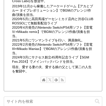
Cross Labo)を放送中。
2019年11月から稼働したアーケードゲーム【アカとブ
ルー タイプレボリューション】でBGMのアレンジ/作
曲/演奏を担当。
2020年5月に高田馬場ゲーセンミカド店内と渋谷CLUB
ROSSOにて無観客配信ライブ
2020年4月発売のNintendo Switch/PS4用ソフト【雷電
Ⅳ×Mikado remix】でBGMのアレンジ/作曲/演奏を担
当。
2021年5月にワンマンライブを行い、満員御礼。
2022年2月発売のNintendo Switch/PS4用ソフト【雷電
III×Mikado Maniax】でBGMのアレンジ/作曲/演奏を担
当。
2024年3月にサクセス創立45周年記念ライブ【SGM
Fes.2024】でメインバックバンドを担当。
現在、愛する妻の夫、愛する娘の父として第二の人生
を奮闘中。