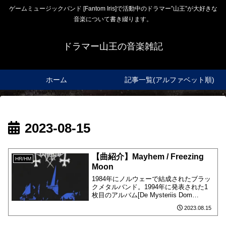
ゲームミュージックバンド [Fantom Iris]で活動中のドラマー”山王”が大好きな
音楽について書き綴ります。
ドラマー山王の音楽雑記
ホーム
記事一覧(アルファベット順)
2023-08-15
【曲紹介】Mayhem / Freezing
HR/HM
Moon
1984年にノルウェーで結成されたブラッ
クメタルバンド。1994年に発表された1
枚目のアルバム[De Mysteriis Dom
Sathanas]の2曲目に収録されています。
2023.08.15