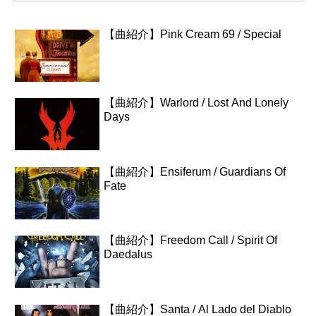
【曲紹介】Pink Cream 69 / Special
【曲紹介】Warlord / Lost And Lonely
Days
【曲紹介】Ensiferum / Guardians Of
Fate
【曲紹介】Freedom Call / Spirit Of
Daedalus
【曲紹介】Santa / Al Lado del Diablo