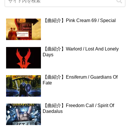
【曲紹介】Pink Cream 69 / Special
【曲紹介】Warlord / Lost And Lonely
Days
【曲紹介】Ensiferum / Guardians Of
Fate
【曲紹介】Freedom Call / Spirit Of
Daedalus