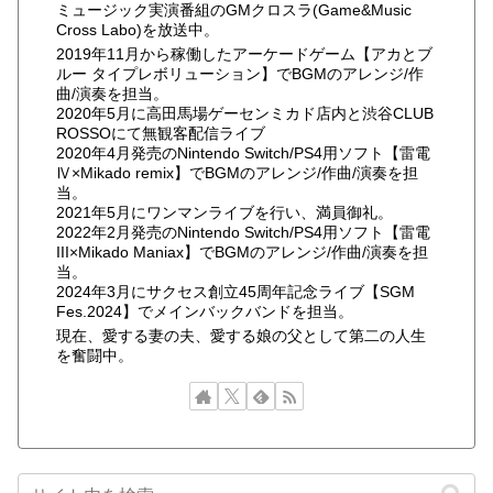
ミュージック実演番組のGMクロスラ(Game&Music
Cross Labo)を放送中。
2019年11月から稼働したアーケードゲーム【アカとブ
ルー タイプレボリューション】でBGMのアレンジ/作
曲/演奏を担当。
2020年5月に高田馬場ゲーセンミカド店内と渋谷CLUB
ROSSOにて無観客配信ライブ
2020年4月発売のNintendo Switch/PS4用ソフト【雷電
Ⅳ×Mikado remix】でBGMのアレンジ/作曲/演奏を担
当。
2021年5月にワンマンライブを行い、満員御礼。
2022年2月発売のNintendo Switch/PS4用ソフト【雷電
III×Mikado Maniax】でBGMのアレンジ/作曲/演奏を担
当。
2024年3月にサクセス創立45周年記念ライブ【SGM
Fes.2024】でメインバックバンドを担当。
現在、愛する妻の夫、愛する娘の父として第二の人生
を奮闘中。