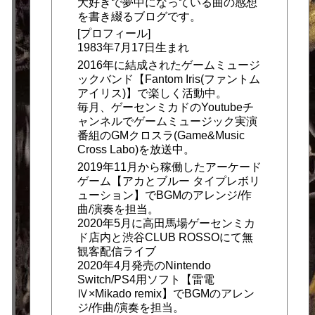
大好きで夢中になっている曲の感想
を書き綴るブログです。
[プロフィール]
1983年7月17日生まれ
2016年に結成されたゲームミュージ
ックバンド【Fantom Iris(ファントム
アイリス)】で楽しく活動中。
毎月、ゲーセンミカドのYoutubeチ
ャンネルでゲームミュージック実演
番組のGMクロスラ(Game&Music
Cross Labo)を放送中。
2019年11月から稼働したアーケード
ゲーム【アカとブルー タイプレボリ
ューション】でBGMのアレンジ/作
曲/演奏を担当。
2020年5月に高田馬場ゲーセンミカ
ド店内と渋谷CLUB ROSSOにて無
観客配信ライブ
2020年4月発売のNintendo
Switch/PS4用ソフト【雷電
Ⅳ×Mikado remix】でBGMのアレン
ジ/作曲/演奏を担当。