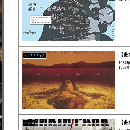
【曲紹
オルタナティブ
198
199
【曲紹
HR/HM