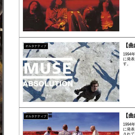
【曲紹
オルタナティブ
199
に発表
す。
【曲紹
オルタナティブ
199
に発表さ
されて