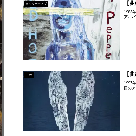
【曲紹
オルタナティブ
198
アルバ
【曲紹介
EDM
199
目のアル