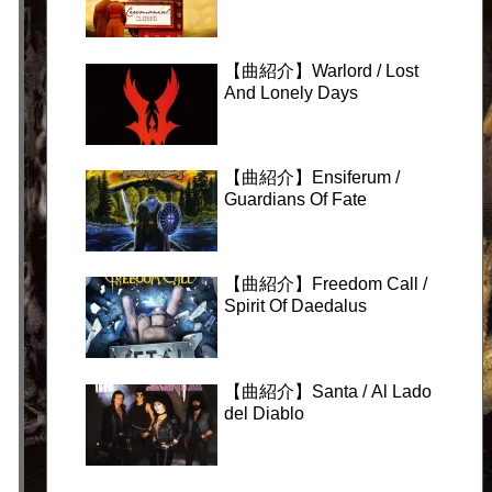
【曲紹介】Warlord / Lost
And Lonely Days
【曲紹介】Ensiferum /
Guardians Of Fate
【曲紹介】Freedom Call /
Spirit Of Daedalus
【曲紹介】Santa / Al Lado
del Diablo