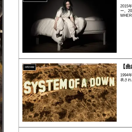
201
ー。20
WHE
【曲紹
HR/HM
199
表され