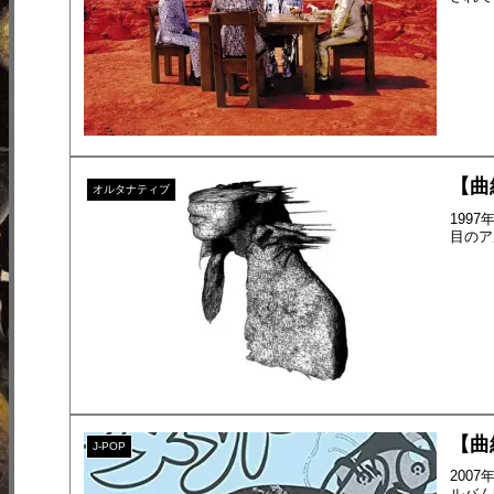
【曲紹
オルタナティブ
199
目のアル
【曲
J-POP
200
ルバム