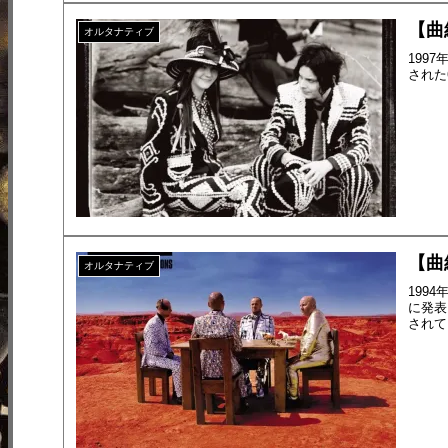
【曲紹
オルタナティブ
199
された
【曲紹
オルタナティブ
199
に発表さ
されて