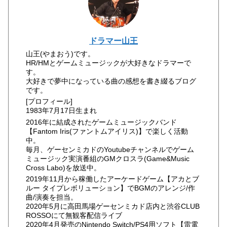
ドラマー山王
山王(やまおう)です。
HR/HMとゲームミュージックが大好きなドラマーで
す。
大好きで夢中になっている曲の感想を書き綴るブログ
です。
[プロフィール]
1983年7月17日生まれ
2016年に結成されたゲームミュージックバンド
【Fantom Iris(ファントムアイリス)】で楽しく活動
中。
毎月、ゲーセンミカドのYoutubeチャンネルでゲーム
ミュージック実演番組のGMクロスラ(Game&Music
Cross Labo)を放送中。
2019年11月から稼働したアーケードゲーム【アカとブ
ルー タイプレボリューション】でBGMのアレンジ/作
曲/演奏を担当。
2020年5月に高田馬場ゲーセンミカド店内と渋谷CLUB
ROSSOにて無観客配信ライブ
2020年4月発売のNintendo Switch/PS4用ソフト【雷電