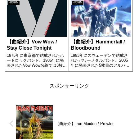
ています。
に収録されています。
HR/HM
HR/HM
【曲紹介】Vow Wow /
【曲紹介】Hammerfall /
Stay Close Tonight
Bloodbound
1975年に東京都で結成されたハ
1993年にスウェーデンで結成さ
ードロックバンド。1986年に発
れたパワーメタルバンド。2005
表されたVow Wow名義では3枚目
年に発表された5枚目のアルバム
のアルバム[III]の8曲目に収録さ
[Chapter V: Unbent, Unbowed,
れています。
Unbroken]の2曲目に収録されて
います。
スポンサーリンク
【曲紹介】Iron Maiden / Prowler