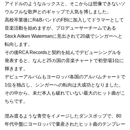
アイドルのようなルックスと、そこからは想像できないソ
ウルフルな歌声とのギャップで人気を博しました。
高校卒業後にR&BバンドのFBIに加入してドラマーとして
音楽活動を始めますが、プロデューサーチームである
Stock Aitken Watermanに見出されて20歳でシンガーへと
転向します。
その後RCA Recordsと契約を結んでデビューシングルを
発表すると、なんと25カ国の音楽チャートで初登場1位に
輝きます。
デビューアルバムもヨーロッパ各国のアルバムチャートで
1位を独占し、シンガーへの転向は大成功となりました。
その中から、未だ本人も破れていない最大のヒット曲がこ
ちらです。
澄み渡るような青空をイメージしたダンスポップで、80
年代中盤にヨーロッパで量産されたヒット曲のテンプレー