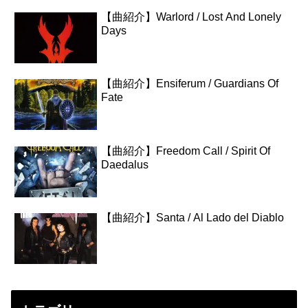
【曲紹介】Warlord / Lost And Lonely
Days
【曲紹介】Ensiferum / Guardians Of
Fate
【曲紹介】Freedom Call / Spirit Of
Daedalus
【曲紹介】Santa / Al Lado del Diablo