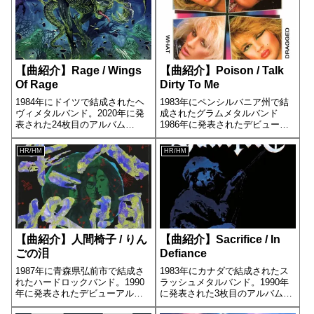
【曲紹介】Rage / Wings
【曲紹介】Poison / Talk
Of Rage
Dirty To Me
1984年にドイツで結成されたヘ
1983年にペンシルバニア州で結
ヴィメタルバンド。2020年に発
成されたグラムメタルバンド
表された24枚目のアルバム
1986年に発表されたデビューア
[Wings Of Rage]の5曲目に収録
ルバム[Look What the Cat
されています。
Dragged In]の6曲目に収録されて
HR/HM
HR/HM
います。
【曲紹介】人間椅子 / りん
【曲紹介】Sacrifice / In
ごの泪
Defiance
1987年に青森県弘前市で結成さ
1983年にカナダで結成されたス
れたハードロックバンド。1990
ラッシュメタルバンド。1990年
年に発表されたデビューアルバ
に発表された3枚目のアルバム
ム[人間失格]の4曲目に収録され
[Soldiers of Misfortune]の3曲目