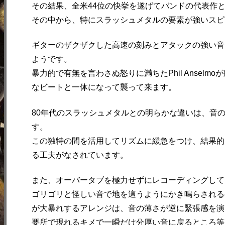
その結果、全米44位の快挙を遂げてバンドの代表作
その中から、特にスラッシュメタルの要素が強いスピ
ギターのザクザクした高速の刻みとアタックの強い音
ようです。
暴力的で有無を言わさぬ怒りに満ちたPhil Ansel
なビートと一体になって襲って来ます。
80年代のスラッシュメタルとの明らかな違いは、音
す。
この独特の間を活用してリズムに緩急をつけ、結果的
る工夫がなされています。
また、オーバータブを極力せずにレコーディングして
ゴリゴリと怪しい音で地を這うようにかき鳴らされる
が大暴れするアレンジは、音の薄さが逆に緊張感を演
要所で現れるキメで一瞬だけ分厚い音に戻るところ等