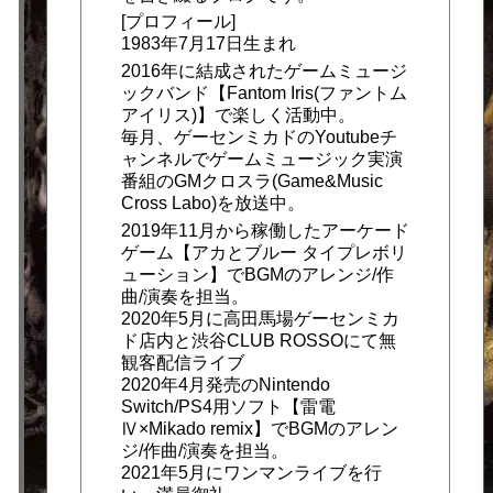
[プロフィール]
1983年7月17日生まれ
2016年に結成されたゲームミュージ
ックバンド【Fantom Iris(ファントム
アイリス)】で楽しく活動中。
毎月、ゲーセンミカドのYoutubeチ
ャンネルでゲームミュージック実演
番組のGMクロスラ(Game&Music
Cross Labo)を放送中。
2019年11月から稼働したアーケード
ゲーム【アカとブルー タイプレボリ
ューション】でBGMのアレンジ/作
曲/演奏を担当。
2020年5月に高田馬場ゲーセンミカ
ド店内と渋谷CLUB ROSSOにて無
観客配信ライブ
2020年4月発売のNintendo
Switch/PS4用ソフト【雷電
Ⅳ×Mikado remix】でBGMのアレン
ジ/作曲/演奏を担当。
2021年5月にワンマンライブを行