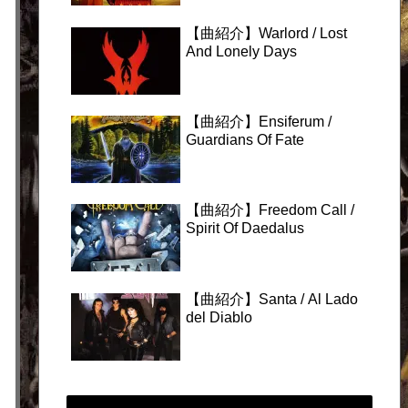
【曲紹介】Warlord / Lost
And Lonely Days
【曲紹介】Ensiferum /
Guardians Of Fate
【曲紹介】Freedom Call /
Spirit Of Daedalus
【曲紹介】Santa / Al Lado
del Diablo