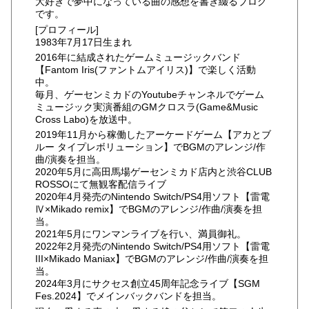
大好きで夢中になっている曲の感想を書き綴るブログ
です。
[プロフィール]
1983年7月17日生まれ
2016年に結成されたゲームミュージックバンド
【Fantom Iris(ファントムアイリス)】で楽しく活動
中。
毎月、ゲーセンミカドのYoutubeチャンネルでゲーム
ミュージック実演番組のGMクロスラ(Game&Music
Cross Labo)を放送中。
2019年11月から稼働したアーケードゲーム【アカとブ
ルー タイプレボリューション】でBGMのアレンジ/作
曲/演奏を担当。
2020年5月に高田馬場ゲーセンミカド店内と渋谷CLUB
ROSSOにて無観客配信ライブ
2020年4月発売のNintendo Switch/PS4用ソフト【雷電
Ⅳ×Mikado remix】でBGMのアレンジ/作曲/演奏を担
当。
2021年5月にワンマンライブを行い、満員御礼。
2022年2月発売のNintendo Switch/PS4用ソフト【雷電
III×Mikado Maniax】でBGMのアレンジ/作曲/演奏を担
当。
2024年3月にサクセス創立45周年記念ライブ【SGM
Fes.2024】でメインバックバンドを担当。