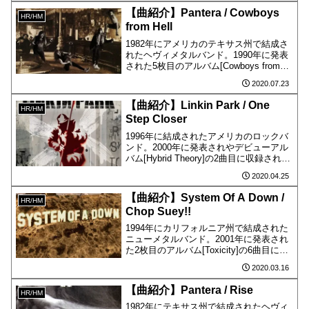
【曲紹介】Pantera / Cowboys
HR/HM
from Hell
1982年にアメリカのテキサス州で結成さ
れたヘヴィメタルバンド。1990年に発表
された5枚目のアルバム[Cowboys from
Hell]の1曲目に収録されています。.
2020.07.23
【曲紹介】Linkin Park / One
HR/HM
Step Closer
1996年に結成されたアメリカのロックバ
ンド。2000年に発表されやデビューアル
バム[Hybrid Theory]の2曲目に収録されて
います。
2020.04.25
【曲紹介】System Of A Down /
HR/HM
Chop Suey!!
1994年にカリフォルニア州で結成された
ニューメタルバンド。2001年に発表され
た2枚目のアルバム[Toxicity]の6曲目に収
録されています。
2020.03.16
【曲紹介】Pantera / Rise
HR/HM
1982年にテキサス州で結成されたヘヴィ