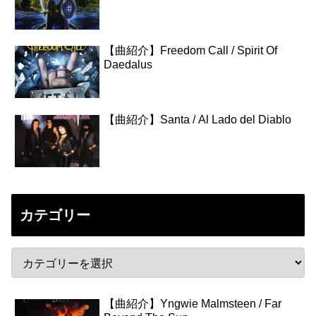
【曲紹介】Freedom Call / Spirit Of
Daedalus
【曲紹介】Santa / Al Lado del Diablo
カテゴリー
【曲紹介】Yngwie Malmsteen / Far