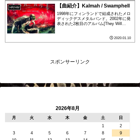
【曲紹介】Kalmah / Swamphell
HR/HM
1998年にフィンランドで結成されたメロ
ディックデスメタルバンド。2002年に発
表された2枚目のアルバム[They Will
Return]の2曲目に収録されています。
2020.01.10
スポンサーリンク
2026年8月
月
火
水
木
金
土
日
1
2
3
4
5
6
7
8
9