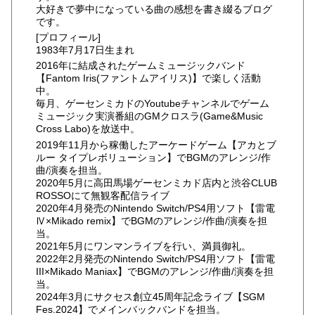
大好きで夢中になっている曲の感想を書き綴るブログ
です。
[プロフィール]
1983年7月17日生まれ
2016年に結成されたゲームミュージックバンド
【Fantom Iris(ファントムアイリス)】で楽しく活動
中。
毎月、ゲーセンミカドのYoutubeチャンネルでゲーム
ミュージック実演番組のGMクロスラ(Game&Music
Cross Labo)を放送中。
2019年11月から稼働したアーケードゲーム【アカとブ
ルー タイプレボリューション】でBGMのアレンジ/作
曲/演奏を担当。
2020年5月に高田馬場ゲーセンミカド店内と渋谷CLUB
ROSSOにて無観客配信ライブ
2020年4月発売のNintendo Switch/PS4用ソフト【雷電
Ⅳ×Mikado remix】でBGMのアレンジ/作曲/演奏を担
当。
2021年5月にワンマンライブを行い、満員御礼。
2022年2月発売のNintendo Switch/PS4用ソフト【雷電
III×Mikado Maniax】でBGMのアレンジ/作曲/演奏を担
当。
2024年3月にサクセス創立45周年記念ライブ【SGM
Fes.2024】でメインバックバンドを担当。