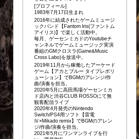
[プロフィール]
1983年7月17日生まれ
2016年に結成されたゲームミュージ
ックバンド【Fantom Iris(ファントム
アイリス)】で楽しく活動中。
毎月、ゲーセンミカドのYoutubeチ
ャンネルでゲームミュージック実演
番組のGMクロスラ(Game&Music
Cross Labo)を放送中。
2019年11月から稼働したアーケード
ゲーム【アカとブルー タイプレボリ
ューション】でBGMのアレンジ/作
曲/演奏を担当。
2020年5月に高田馬場ゲーセンミカ
ド店内と渋谷CLUB ROSSOにて無
観客配信ライブ
2020年4月発売のNintendo
Switch/PS4用ソフト【雷電
Ⅳ×Mikado remix】でBGMのアレン
ジ/作曲/演奏を担当。
2021年5月にワンマンライブを行