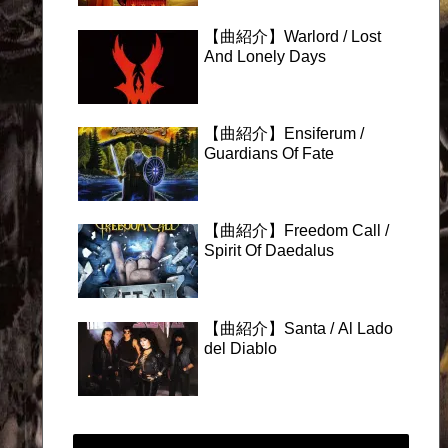
【曲紹介】Warlord / Lost
And Lonely Days
【曲紹介】Ensiferum /
Guardians Of Fate
【曲紹介】Freedom Call /
Spirit Of Daedalus
【曲紹介】Santa / Al Lado
del Diablo