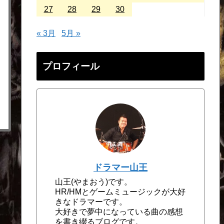
27
28
29
30
« 3月
5月 »
プロフィール
ドラマー山王
山王(やまおう)です。
HR/HMとゲームミュージックが大好
きなドラマーです。
大好きで夢中になっている曲の感想
を書き綴るブログです。