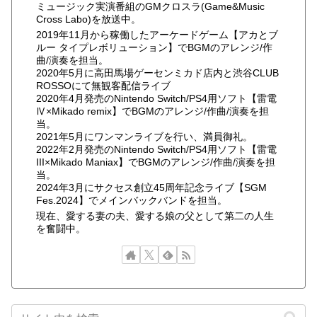
ミュージック実演番組のGMクロスラ(Game&Music
Cross Labo)を放送中。
2019年11月から稼働したアーケードゲーム【アカとブ
ルー タイプレボリューション】でBGMのアレンジ/作
曲/演奏を担当。
2020年5月に高田馬場ゲーセンミカド店内と渋谷CLUB
ROSSOにて無観客配信ライブ
2020年4月発売のNintendo Switch/PS4用ソフト【雷電
Ⅳ×Mikado remix】でBGMのアレンジ/作曲/演奏を担
当。
2021年5月にワンマンライブを行い、満員御礼。
2022年2月発売のNintendo Switch/PS4用ソフト【雷電
III×Mikado Maniax】でBGMのアレンジ/作曲/演奏を担
当。
2024年3月にサクセス創立45周年記念ライブ【SGM
Fes.2024】でメインバックバンドを担当。
現在、愛する妻の夫、愛する娘の父として第二の人生
を奮闘中。