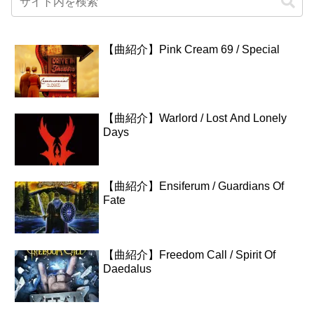
【曲紹介】Pink Cream 69 / Special
【曲紹介】Warlord / Lost And Lonely
Days
【曲紹介】Ensiferum / Guardians Of
Fate
【曲紹介】Freedom Call / Spirit Of
Daedalus