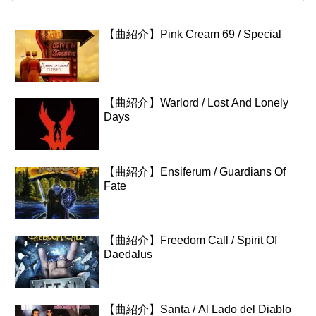
【曲紹介】Pink Cream 69 / Special
【曲紹介】Warlord / Lost And Lonely
Days
【曲紹介】Ensiferum / Guardians Of
Fate
【曲紹介】Freedom Call / Spirit Of
Daedalus
【曲紹介】Santa / Al Lado del Diablo