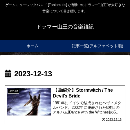
ゲームミュージックバンド [Fantom Iris]で活動中のドラマー”山王”が大好きな
音楽について書き綴ります。
ドラマー山王の音楽雑記
ホーム
記事一覧(アルファベット順)
2023-12-13
【曲紹介】Stormwitch / The
HR/HM
Devil’s Bride
1981年にドイツで結成されたヘヴィメタ
ルバンド。2002年に発表された8枚目の
アルバム[Dance with the Witches]の5曲
目に収録されています。
2023.12.13