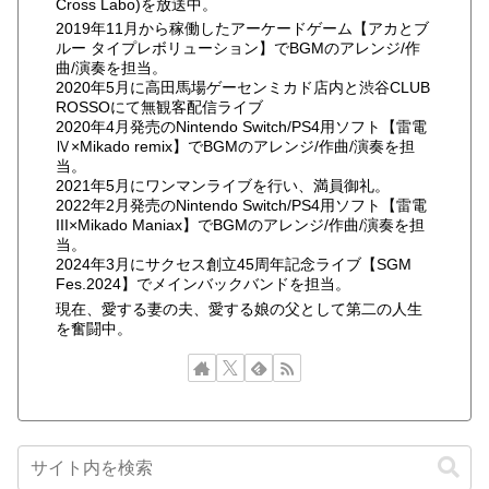
Cross Labo)を放送中。
2019年11月から稼働したアーケードゲーム【アカとブ
ルー タイプレボリューション】でBGMのアレンジ/作
曲/演奏を担当。
2020年5月に高田馬場ゲーセンミカド店内と渋谷CLUB
ROSSOにて無観客配信ライブ
2020年4月発売のNintendo Switch/PS4用ソフト【雷電
Ⅳ×Mikado remix】でBGMのアレンジ/作曲/演奏を担
当。
2021年5月にワンマンライブを行い、満員御礼。
2022年2月発売のNintendo Switch/PS4用ソフト【雷電
III×Mikado Maniax】でBGMのアレンジ/作曲/演奏を担
当。
2024年3月にサクセス創立45周年記念ライブ【SGM
Fes.2024】でメインバックバンドを担当。
現在、愛する妻の夫、愛する娘の父として第二の人生
を奮闘中。