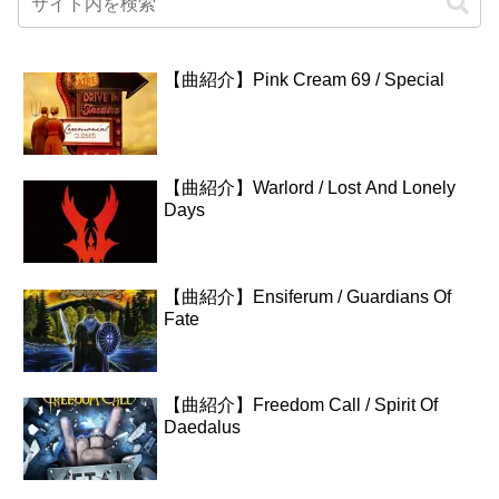
【曲紹介】Pink Cream 69 / Special
【曲紹介】Warlord / Lost And Lonely
Days
【曲紹介】Ensiferum / Guardians Of
Fate
【曲紹介】Freedom Call / Spirit Of
Daedalus