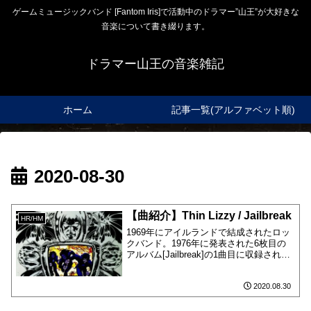
ゲームミュージックバンド [Fantom Iris]で活動中のドラマー”山王”が大好きな
音楽について書き綴ります。
ドラマー山王の音楽雑記
ホーム
記事一覧(アルファベット順)
2020-08-30
【曲紹介】Thin Lizzy / Jailbreak
HR/HM
1969年にアイルランドで結成されたロッ
クバンド。1976年に発表された6枚目の
アルバム[Jailbreak]の1曲目に収録されて
います。
2020.08.30