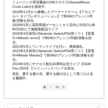
ミュージック実演番組のGMクロスラ(Game&Music
Cross Labo)を放送中。
2019年11月から稼働したアーケードゲーム【アカとブ
ルー タイプレボリューション】でBGMのアレンジ/作
曲/演奏を担当。
2020年5月に高田馬場ゲーセンミカド店内と渋谷CLUB
ROSSOにて無観客配信ライブ
2020年4月発売のNintendo Switch/PS4用ソフト【雷電
Ⅳ×Mikado remix】でBGMのアレンジ/作曲/演奏を担
当。
2021年5月にワンマンライブを行い、満員御礼。
2022年2月発売のNintendo Switch/PS4用ソフト【雷電
III×Mikado Maniax】でBGMのアレンジ/作曲/演奏を担
当。
2024年3月にサクセス創立45周年記念ライブ【SGM
Fes.2024】でメインバックバンドを担当。
現在、愛する妻の夫、愛する娘の父として第二の人生
を奮闘中。